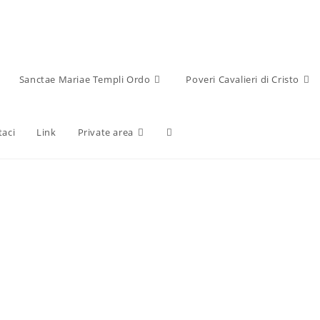
Sanctae Mariae Templi Ordo
Poveri Cavalieri di Cristo
taci
Link
Private area